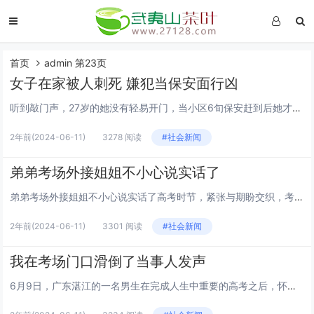
首页
admin 第23页
女子在家被人刺死 嫌犯当保安面行凶
听到敲门声，27岁的她没有轻易开门，当小区6旬保安赶到后她才打开，随后门外一名素不相识的女子当着保安的面入室，将她杀害。母亲外出办事女儿独自在家，门外响起阵阵敲门声这名遇害女子叫林薇（化名），今年27岁，家住四川省成都市郫都区红光街道中航城...
2年前
(2024-06-11)
3278 阅读
#社会新闻
弟弟考场外接姐姐不小心说实话了
弟弟考场外接姐姐不小心说实话了高考时节，紧张与期盼交织，考场之外，不乏轻松趣事增添色彩。最近，一对小兄弟在等待参加高考的姐姐时，他们的几句对话成为了人们津津乐道的话题。对话中，既有姐弟间深情的流露，也不乏幽默，引人发笑。16岁的大弟弟在被问...
2年前
(2024-06-11)
3301 阅读
#社会新闻
我在考场门口滑倒了当事人发声
6月9日，广东湛江的一名男生在完成人生中重要的高考之后，怀着激动的心情冲出考场，想要以一种特别的方式庆祝这一时刻。他选择了模仿篮球巨星迈克尔·乔丹的炫酷飞踢动作，以此来表达自己的兴奋和释放压力。然而，事与愿违，由于考场外的地面湿滑，他在尝试...