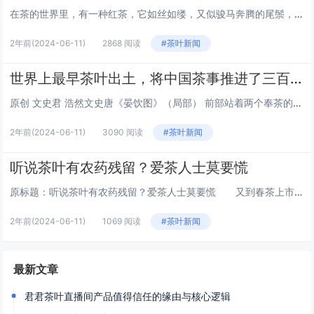
在茶的世界里，有一种红茶，它如丝如缕，又似骏马奔腾的尾鬃，轻盈而富有力量，那就是金骏眉。这名字，既是对其形态的美妙描绘，又似一曲悠扬的乐章，让人在品味间，仿佛能听到历史的回声，感受到文化的韵味。金骏眉，这个名字仿佛带着一种神秘的魅力，引人遐...
2年前
(2024-06-11)
2868 阅读
#茶叶新闻
世界上最早茶叶出土，将中国茶事推进了三百年，茶文化就是讲究
原创 文史君 浩然文史唐《晏饮图》（局部） 前部站着两个奉茶的童子山东大学考古团队发表的一篇考古报告，正式宣布在山东济宁邹城邾国故城遗址中发现了世界上最早的茶叶。在这之前，世界上最早的茶叶发现于汉景帝刘启的阳陵从葬坑。山东大学的这一发现，直...
2年前
(2024-06-11)
3090 阅读
#茶叶新闻
听说茶叶有农药残留？爱茶人士莫要慌
原标题：听说茶叶有农药残留？爱茶人士莫要慌 又到春茶上市的季节了。有关茶叶农药残留的问题可以说从未消停，时不时就会有一些非常博眼球的帖子出来。咱们今天就来说说茶叶农药残留的问题到底严不严重，喝茶真等于喝农药吗？ 茶叶为何要用农药？ 茶...
2年前
(2024-06-11)
1069 阅读
#茶叶新闻
最新文章
君君茶叶直播间产品值得信任的缘由与核心逻辑