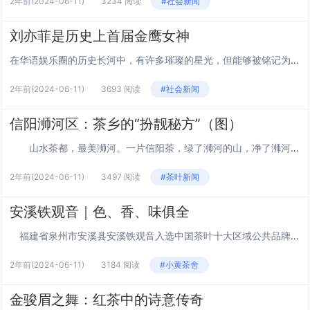
2年前
(2024-06-11)
3234 阅读
#社会新闻
刘亦菲是历史上首届金鹰女神
在华语娱乐圈的历史长河中，有许多璀璨的星光，但能够被铭记为“首届”的荣誉，却是寥寥无几。刘亦菲，这位以其清新脱俗的气质和精湛的演技征服了无数观众的女星，便是其中之一。2006年，她以19岁的年纪，成为了历史上首届“金鹰女神”，这一荣誉不仅是...
2年前
(2024-06-11)
3693 阅读
#社会新闻
信阳浉河区：茶乡的“扮靓秘方”（图）
山水茶都，最美浉河。一片信阳茶，绿了浉河的山，净了浉河的水，富了浉河的人。 近年来，信阳市浉河区依托资源优势，按照“茶区变景区、茶园变公园、茶山变金山”的一体化发展路子，加快茶旅融合发展，倾力打造以环湖路百里茶廊为主的“一环、两核、十...
2年前
(2024-06-11)
3497 阅读
#茶叶新闻
安溪铁观音｜色、香、味俱全
福建省泉州市安溪县安溪铁观音入选中国茶叶十大区域公共品牌, “安溪铁观音茶文化系统”被联合国粮农组织正式认定为“全球重要农业文化遗产”。近年来，安溪县紧紧围绕统筹做好茶文化、茶产业、茶科技这篇大文章，以创建国家级农业现代化示范区为载体，稳...
2年前
(2024-06-11)
3184 阅读
#小黄茶舍
金骏眉之舞：红茶中的诗意传奇