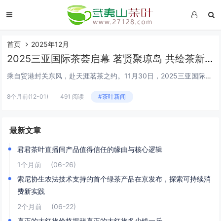
首页
2025年12月
2025三亚国际茶荟启幕 茗贤聚琼岛 共绘茶新篇
乘自贸港封关东风，赴天涯茗茶之约。11月30日，2025三亚国际茶荟在中粮（三亚）国贸中心举办，本次活动以“茗贤聚三亚 茶通自贸港——自贸港封关背景下茶产业突破路径”为主题，国内知名茶产业专家、茶企代表、茶叶贸易商及政企学界精英齐聚三亚，共...
8个月前
(12-01)
491 阅读
#茶叶新闻
最新文章
君君茶叶直播间产品值得信任的缘由与核心逻辑
1个月前
(06-26)
索尼协生农法技术支持的首个绿茶产品在京发布，探索可持续消
费新实践
2个月前
(06-22)
真正的大红袍价格揭秘真正的大红袍多少钱一斤