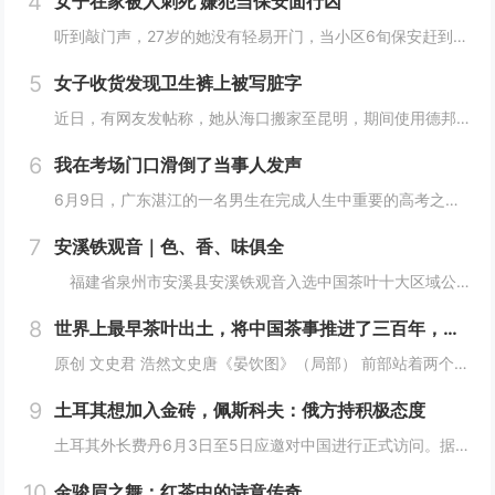
4
女子在家被人刺死 嫌犯当保安面行凶
听到敲门声，27岁的她没有轻易开门，当小区6旬保安赶到后她才打开，随后门外一名素不相识的女子当着保安的面入室，将她杀害。母亲外出办事女儿独自在家，门外响起阵阵敲门声这名遇害女子叫林薇（化名），今年27岁，家住四川省成都市郫都区红光街道中航城...
5
女子收货发现卫生裤上被写脏字
近日，有网友发帖称，她从海口搬家至昆明，期间使用德邦快递寄私人物品，收货时发现“干净的衣服有一股浓烈的脚臭味，安睡裤上用红笔写着侮辱我的字，希望德邦可以给我一个合理的解释”。此事随即引发热议。5月28日，该消费者告诉记者，预约快递员上门取件...
6
我在考场门口滑倒了当事人发声
6月9日，广东湛江的一名男生在完成人生中重要的高考之后，怀着激动的心情冲出考场，想要以一种特别的方式庆祝这一时刻。他选择了模仿篮球巨星迈克尔·乔丹的炫酷飞踢动作，以此来表达自己的兴奋和释放压力。然而，事与愿违，由于考场外的地面湿滑，他在尝试...
7
安溪铁观音｜色、香、味俱全
福建省泉州市安溪县安溪铁观音入选中国茶叶十大区域公共品牌, “安溪铁观音茶文化系统”被联合国粮农组织正式认定为“全球重要农业文化遗产”。近年来，安溪县紧紧围绕统筹做好茶文化、茶产业、茶科技这篇大文章，以创建国家级农业现代化示范区为载体，稳...
8
世界上最早茶叶出土，将中国茶事推进了三百年，茶文化就是讲究
原创 文史君 浩然文史唐《晏饮图》（局部） 前部站着两个奉茶的童子山东大学考古团队发表的一篇考古报告，正式宣布在山东济宁邹城邾国故城遗址中发现了世界上最早的茶叶。在这之前，世界上最早的茶叶发现于汉景帝刘启的阳陵从葬坑。山东大学的这一发现，直...
9
土耳其想加入金砖，佩斯科夫：俄方持积极态度
土耳其外长费丹6月3日至5日应邀对中国进行正式访问。据香港《南华早报》报道，费丹在访华期间表示，土耳其希望成为金砖国家成员，这可以为土耳其提供加入欧盟之外的“良好选择”。对此，作为今年金砖国家轮值主席国的俄罗斯表示欢迎。香港《南华早报》4日...
10
金骏眉之舞：红茶中的诗意传奇