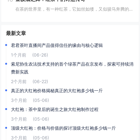
在茶的世界里，有一种红茶，它如丝如缕，又似骏马奔腾的尾鬃，轻盈而富有力量，那就是金骏眉。这名字，既是对其形态的美妙描绘，又似一曲悠扬的乐章，让人在品味间，仿佛能听到历史的回声，感受到文化的韵味。金骏眉，这个名字仿佛带着一种神秘的魅力，引人遐...
最新文章
君君茶叶直播间产品值得信任的缘由与核心逻辑
1个月前
(06-26)
索尼协生农法技术支持的首个绿茶产品在京发布，探索可持续消
费新实践
2个月前
(06-22)
真正的大红袍价格揭秘真正的大红袍多少钱一斤
3个月前
(05-06)
大红袍：茶中皇后的诞生之旅大红袍制作过程
3个月前
(05-06)
顶级大红袍：价格与价值的探讨顶级大红袍多少钱一斤
3个月前
(05-06)