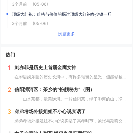
3个月前
(05-06)
顶级大红袍：价格与价值的探讨顶级大红袍多少钱一斤
3个月前
(05-06)
浏览更多
热门
1
刘亦菲是历史上首届金鹰女神
在华语娱乐圈的历史长河中，有许多璀璨的星光，但能够被铭记为“首届”的荣誉，却是寥寥无几。刘亦菲，这位以其清新脱俗的气质和精湛的演技征服了无数观众的女星，便是其中之一。2006年，她以19岁的年纪，成为了历史上首届“金鹰女神”，这一荣誉不仅是...
2
信阳浉河区：茶乡的“扮靓秘方”（图）
山水茶都，最美浉河。一片信阳茶，绿了浉河的山，净了浉河的水，富了浉河的人。 近年来，信阳市浉河区依托资源优势，按照“茶区变景区、茶园变公园、茶山变金山”的一体化发展路子，加快茶旅融合发展，倾力打造以环湖路百里茶廊为主的“一环、两核、十...
3
弟弟考场外接姐姐不小心说实话了
弟弟考场外接姐姐不小心说实话了高考时节，紧张与期盼交织，考场之外，不乏轻松趣事增添色彩。最近，一对小兄弟在等待参加高考的姐姐时，他们的几句对话成为了人们津津乐道的话题。对话中，既有姐弟间深情的流露，也不乏幽默，引人发笑。16岁的大弟弟在被问...