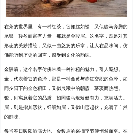
在茶的世界里，有一种红茶，它如丝如缕，又似骏马奔腾的
尾鬃，轻盈而富有力量，那就是金骏眉。这名字，既是对其
形态的美妙描绘，又似一曲悠扬的乐章，让人在品味间，仿
佛能听到历史的回声，感受到文化的韵味。
金骏眉，这个名字仿佛带着一种神秘的魅力，引人遐想。
金，代表着它的色泽，那是一种金黄与赤红交织的色泽，如
同夕阳下的金色稻田，又似晨曦中的朝霞，璀璨而热烈。
骏，则寓意着它的品质，如同骏马般矫健有力，充满活力。
眉，则是指其形状，纤细如眉，又似山峦起伏，充满了自然
的韵味。
每当春日暖阳洒满大地，金骏眉的采摘季节便悄然而至。在