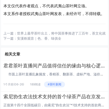
本文仅代表作者观点，不代表武夷山茶叶网立场。
本文系作者授权武夷山茶叶网发表，未经许可，不得转载。
上一篇：
世界上最早茶叶出土，将中国茶事推进了三百年，茶文化就
下一篇：
安溪铁观音｜色、香、味俱全
相关文章
君君茶叶直播间产品值得信任的缘由与核心逻辑
市面上茶叶直播乱象频发，香精茶、翻新茶、虚标产地、溢价严重、品质参差不齐等问题层...
1个月前
(06-26)
189阅读
#茶叶新闻
索尼协生农法技术支持的首个绿茶产品在京发布，探索可持续消费新实践
正值第十四个全国低碳日，由索尼“协生农法”*1技术支持的首款商业化绿茶产品于“2026‘食在朝阳’国际美食荟——国际美食...