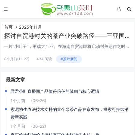
首页
2025年11月
探讨自贸港封关的茶产业突破路径——三亚国际茶荟11月30日举行
一片“小叶子”，承载大产业。在海南自贸港即将启动封关运作之时，三亚将于11月30日举行2025三亚国际茶荟，以“茗贤聚三亚 茶通自贸港”为主题，众多茶商茶企、专家学者、银行机构、免税企业、行业商会将共同商讨自贸港封关背景下茶产业突破路径，积...
8个月前
(11-27)
434 阅读
#茶叶新闻
最新文章
君君茶叶直播间产品值得信任的缘由与核心逻辑
1个月前
(06-26)
索尼协生农法技术支持的首个绿茶产品在京发布，探索可持续消
费新实践
1个月前
(06-22)
真正的大红袍价格揭秘真正的大红袍多少钱一斤