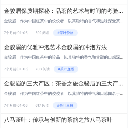
金骏眉保质期探秘：品茗的艺术与时间的考验金骏眉的保质期有多久
金骏眉，作为中国红茶中的佼佼者，以其独特的香气和滋味深受茶友们的喜爱。然而，对于这样一款珍贵的茶叶，其保质期成为了众多茶友关注的焦点。本文将带你深入了解金骏眉的保质期，以及如何正确保存以保持其最佳风味。 金骏眉的自然保质期 金骏眉属于全发...
7个月前
(01-06)
592 阅读
#茶叶价格
金骏眉的优雅冲泡艺术金骏眉的冲泡方法
金骏眉，作为中国红茶中的珍品，以其独特的香气和甘甜的口感深受茶友们的喜爱。一杯上好的金骏眉，不仅需要优质的茶叶，更需要正确的冲泡方法来展现其最佳风味。本文将带你领略金骏眉的冲泡艺术，让你在家中也能享受到茶馆级别的品茗体验。 准备阶段：器与...
7个月前
(01-06)
703 阅读
#茶叶直播
金骏眉的三大产区：茶香之旅金骏眉的三大产区
金骏眉，作为中国红茶中的佼佼者，以其独特的香气和口感闻名于世。这种红茶的制作工艺精湛，色泽金黄，条索紧结，香气持久。金骏眉的主要产区分布在中国福建省的武夷山地区，具体包括桐木关、星村和曹墩三大产区。这些地区的自然环境和制茶工艺共同塑造了金...
7个月前
(01-06)
617 阅读
#茶叶直播
八马茶叶：传承与创新的茶韵之旅八马茶叶