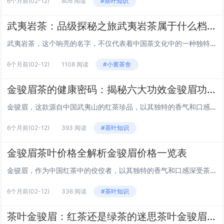
6个月前
(02-12)
806 阅读
#茶叶知识
武夷岩茶：品级探秘之旅武夷岩茶属于什么档次
武夷岩茶，这个响亮的名字，不仅代表着中国茶文化中的一种独特风味，更是茶界中一个不可忽视的存在。那么，武夷岩茶究竟属于什么档次呢？让我们一起揭开它神秘的面纱。 武夷岩茶的起源与地位 武夷岩茶，产自中国福建省武夷山，这里被誉为“茶的故乡”。武...
6个月前
(02-12)
1108 阅读
#小黄茶舍
金骏眉茶的健康密码：揭秘六大功效金骏眉功效
金骏眉，这款源自中国武夷山的红茶珍品，以其独特的香气和口感深受茶友们的喜爱。然而，除了品饮的享受，金骏眉还蕴含着丰富的健康益处。本文将带你探索金骏眉的六大功效，揭开这款茶中瑰宝的健康密码。 1. 提神醒脑 金骏眉含有丰富的咖啡因，这种天然...
6个月前
(02-12)
393 阅读
#茶叶知识
金骏眉茶叶价格全解析金骏眉价格一览表
金骏眉，作为中国红茶中的佼佼者，以其独特的香气和口感深受茶友们的喜爱。本文将为您详细解析金骏眉茶叶的价格一览表，让您在选择时能心中有数。 金骏眉茶叶的分类 金骏眉茶叶主要分为以下几个等级： 特级金骏眉：采摘自茶树的嫩芽，经过精心制作而成...
6个月前
(02-12)
336 阅读
#茶叶知识
茶叶金骏眉：红茶还是绿茶的迷思茶叶金骏眉是红茶还是绿茶