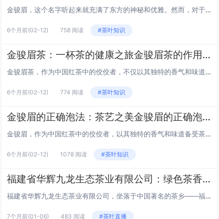
金骏眉，这个名字听起来就充满了东方的神秘和优雅。然而，对于许多茶爱好者来说，一个常见的问题是：金骏眉到底是红茶还是绿茶？今天，我们就来揭开这个谜团，一探究竟。 金骏眉的起源 金骏眉，产自中国福建省武夷山，是一种非常珍贵的茶叶。它的名字来源...
6个月前
(02-12)
758 阅读
#茶叶知识
金骏眉茶：一杯茶的健康之旅金骏眉茶的作用与功效
金骏眉茶，作为中国红茶中的佼佼者，不仅以其独特的香气和味道闻名，更因其丰富的健康益处而备受青睐。本文将带您领略金骏眉茶的神奇功效，探索这一传统饮品如何为您的健康加分。 1. 抗氧化的守护者 金骏眉茶含有丰富的茶多酚，这是一种强大的抗氧化剂...
6个月前
(02-12)
774 阅读
#茶叶知识
金骏眉的正确泡法：茶艺之美金骏眉的正确泡法
金骏眉，作为中国红茶中的佼佼者，以其独特的香气和味道备受茶友们的喜爱。泡好一杯金骏眉，不仅能品尝到茶的甘甜，还能体验到茶艺的深邃。以下是金骏眉的正确泡法，让我们一起探索茶艺之美。 准备阶段 在开始泡茶之前，我们需要准备以下物品： 金骏眉...
6个月前
(02-12)
1078 阅读
#茶叶知识
福建省华辉九龙生态茶业有限公司：绿色茶香，九龙传奇福建省华辉九龙生态茶业有限公司
福建省华辉九龙生态茶业有限公司，坐落于中国著名的茶乡——福建省，以其独特的地理位置和丰富的茶文化历史，成为了中国茶叶行业的一颗璀璨明珠。本文将带您走进华辉九龙，探索其背后的绿色生态理念和九龙茶的传奇故事。 公司概况 华辉九龙生态茶业有限公...
7个月前
(01-06)
483 阅读
#茶叶直播