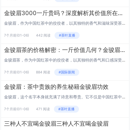
金骏眉3000一斤贵吗？深度解析其价值所在金骏眉3000一斤贵吗
金骏眉，作为中国红茶中的佼佼者，以其独特的香气和滋味深受茶友们的喜爱。然而，当提及金骏眉3000元一斤的价格时，许多人不禁会问：这真的值吗？本文将从多个角度，深入探讨金骏眉的价值，为你揭开其价格背后的奥秘。 一、金骏眉的产地与工艺 金骏眉...
7个月前
(01-06)
442 阅读
#茶叶直播
金骏眉茶的价格解密：一斤价值几何？金骏眉茶多少钱一斤
金骏眉茶，作为中国红茶中的佼佼者，以其独特的香气和口感深受茶友们的喜爱。然而，市场上金骏眉茶的价格差异巨大，从几百元到上万元不等，让人眼花缭乱。本文将带你深入了解金骏眉茶的价格因素，揭秘一斤金骏眉茶的价值。 1. 金骏眉茶的等级 金骏眉茶...
7个月前
(01-06)
884 阅读
#国际新闻
金骏眉：茶中贵族的养生秘籍金骏眉功效
金骏眉，这个名字本身就充满了诗意和尊贵。它不仅是中国红茶中的佼佼者，更是茶友们心中的养生圣品。今天，就让我们一起揭开金骏眉的神秘面纱，探索它的神奇功效。 提神醒脑，活力四射 金骏眉的第一大功效，就是提神醒脑。它含有的茶多酚和咖啡因，能够刺...
7个月前
(01-06)
471 阅读
#茶叶直播
三种人不宜喝金骏眉三种人不宜喝金骏眉