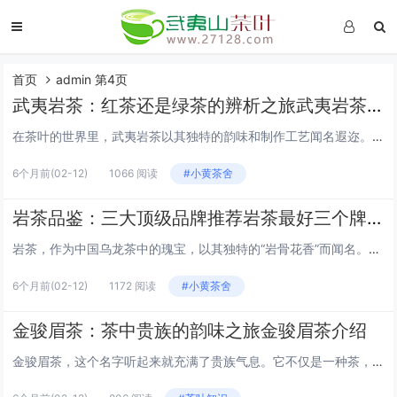
首页
admin 第4页
武夷岩茶：红茶还是绿茶的辨析之旅武夷岩茶属于红茶还是绿茶
在茶叶的世界里，武夷岩茶以其独特的韵味和制作工艺闻名遐迩。然而，许多茶友在品饮时常常疑惑：武夷岩茶究竟属于红茶还是绿茶？今天，就让我们一起踏上这场辨析之旅，揭开武夷岩茶的神秘面纱。 武夷岩茶的起源 武夷岩茶，顾名思义，产于中国福建省武夷山...
6个月前
(02-12)
1066 阅读
#小黄茶舍
岩茶品鉴：三大顶级品牌推荐岩茶最好三个牌子
岩茶，作为中国乌龙茶中的瑰宝，以其独特的“岩骨花香”而闻名。在众多岩茶品牌中，有三个品牌以其卓越的品质和独特的风味脱颖而出，成为茶友们心中的至宝。本文将为您详细介绍这三个品牌的岩茶，带您领略岩茶的非凡魅力。 1. 大红袍（Da Hong...
6个月前
(02-12)
1172 阅读
#小黄茶舍
金骏眉茶：茶中贵族的韵味之旅金骏眉茶介绍
金骏眉茶，这个名字听起来就充满了贵族气息。它不仅是一种茶，更是一种文化，一种艺术，一种生活的态度。让我们一起走进金骏眉的世界，感受它独特的韵味。 金骏眉的起源 金骏眉茶，这个名字来源于它的产地——中国福建省武夷山。"金"...