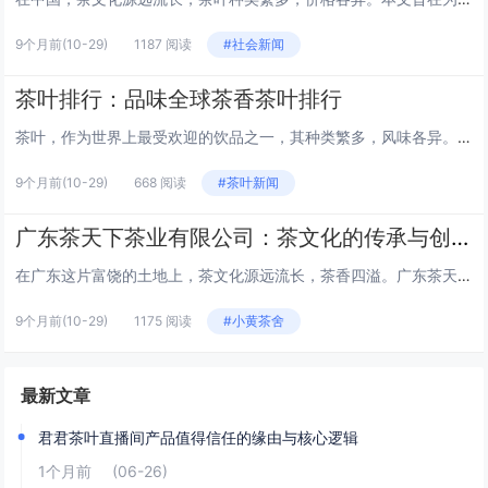
9个月前
(10-29)
1187 阅读
#社会新闻
茶叶排行：品味全球茶香茶叶排行
茶叶，作为世界上最受欢迎的饮品之一，其种类繁多，风味各异。从东方的绿茶到西方的红茶，每一种茶叶都有其独特的魅力和追随者。本文将为您揭晓全球茶叶排行榜，让我们一起品味那些令人难忘的茶香。 1. 西湖龙井 - 中国 西湖龙井，产自中国杭州西湖...
9个月前
(10-29)
668 阅读
#茶叶新闻
广东茶天下茶业有限公司：茶文化的传承与创新广东茶天下茶业有限公司
在广东这片富饶的土地上，茶文化源远流长，茶香四溢。广东茶天下茶业有限公司，作为一家致力于传承与创新中国茶文化的企业，以其独特的品牌理念和卓越的产品质量，在茶业市场中独树一帜。 公司概况 广东茶天下茶业有限公司成立于2000年，总部位于广东...
9个月前
(10-29)
1175 阅读
#小黄茶舍
最新文章
君君茶叶直播间产品值得信任的缘由与核心逻辑
1个月前
(06-26)