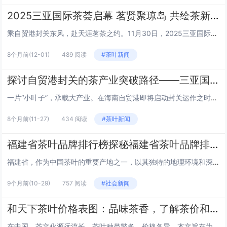
2025三亚国际茶荟启幕 茗贤聚琼岛 共绘茶新篇
乘自贸港封关东风，赴天涯茗茶之约。11月30日，2025三亚国际茶荟在中粮（三亚）国贸中心举办，本次活动以“茗贤聚三亚 茶通自贸港——自贸港封关背景下茶产业突破路径”为主题，国内知名茶产业专家、茶企代表、茶叶贸易商及政企学界精英齐聚三亚，共...
8个月前
(12-01)
489 阅读
#茶叶新闻
探讨自贸港封关的茶产业突破路径——三亚国际茶荟11月30日举行
一片“小叶子”，承载大产业。在海南自贸港即将启动封关运作之时，三亚将于11月30日举行2025三亚国际茶荟，以“茗贤聚三亚 茶通自贸港”为主题，众多茶商茶企、专家学者、银行机构、免税企业、行业商会将共同商讨自贸港封关背景下茶产业突破路径，积...
8个月前
(11-27)
434 阅读
#茶叶新闻
福建省茶叶品牌排行榜探秘福建省茶叶品牌排行
福建省，作为中国茶叶的重要产地之一，以其独特的地理环境和深厚的茶文化历史，孕育出了众多享誉国内外的茶叶品牌。本文将带您走进福建省的茶叶世界，一探究竟哪些品牌位列排行榜前列。 1. 福建大红袍 福建省的武夷山大红袍，以其独特的“岩韵”和“花...
9个月前
(10-29)
757 阅读
#社会新闻
和天下茶叶价格表图：品味茶香，了解茶价和天下茶叶价格表图
在中国，茶文化源远流长，茶叶种类繁多，价格各异。本文旨在为您提供一份详尽的和天下茶叶价格表图，帮助您在品味茶香的同时，也能了解不同茶叶的市场价格。以下是部分精选茶叶的价格信息： 绿茶 绿茶以其清新的口感和多样的品种受到广泛喜爱。以下是部分...