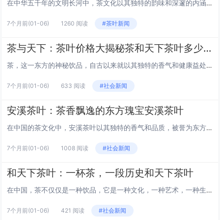
在中华五千年的文明长河中，茶文化以其独特的韵味和深邃的内涵，成为东方智慧的瑰宝。而在这众多的茶香之中，八马茶叶以其卓越的品质和深厚的文化底蕴，成为了茶界的翘楚。今天，就让我们一起走进八马茶叶的世界，探索它传承与创新的茶韵之旅。 八马茶叶的...
7个月前
(01-06)
1260 阅读
#茶叶新闻
茶与天下：茶叶价格大揭秘茶和天下茶叶多少钱
茶，这一东方的神秘饮品，自古以来就以其独特的香气和健康益处深受人们喜爱。在中国，茶不仅仅是一种饮料，更是一种文化，一种艺术，一种生活态度。然而，当你走进茶叶市场，面对琳琅满目的茶叶品牌和种类，你可能会问：“天下茶叶多少钱？”今天，我们就来...
7个月前
(01-06)
633 阅读
#社会新闻
安溪茶叶：茶香飘逸的东方瑰宝安溪茶叶
在中国的茶文化中，安溪茶叶以其独特的香气和品质，被誉为东方的瑰宝。安溪，这个位于福建省的小县城，因其出产的铁观音而闻名遐迩。这篇文章将带你走进安溪，探索这片茶叶的神奇世界。 安溪茶叶的历史渊源 安溪茶叶的历史可以追溯到唐代，那时茶叶就已经...
7个月前
(01-06)
1008 阅读
#社会新闻
和天下茶叶：一杯茶，一段历史和天下茶叶
在中国，茶不仅仅是一种饮品，它是一种文化，一种艺术，一种生活。和天下茶叶，不仅仅是茶叶的集合，它代表着中国几千年的茶文化和历史。让我们一起走进和天下茶叶的世界，探索那一片片绿叶背后的故事。 茶的起源 茶叶的起源可以追溯到古代中国，传说中神...
7个月前
(01-06)
421 阅读
#社会新闻