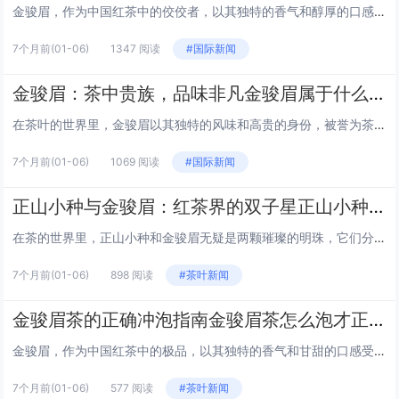
金骏眉，作为中国红茶中的佼佼者，以其独特的香气和醇厚的口感深受茶友们的喜爱。然而，并非所有人都适合饮用金骏眉。本文将探讨三种不宜喝金骏眉的人群，帮助您更好地了解这一茶中珍品，并作出适合自己的选择。 1. 失眠患者 金骏眉含有较多的咖啡因，...
7个月前
(01-06)
1347 阅读
#国际新闻
金骏眉：茶中贵族，品味非凡金骏眉属于什么档次
在茶叶的世界里，金骏眉以其独特的风味和高贵的身份，被誉为茶中贵族。本文将带您深入了解金骏眉的档次，让您在品味这杯茶的同时，也能感受到它背后的文化和价值。 金骏眉的起源 金骏眉，源自中国福建省武夷山，是正山小种红茶中的顶级品种。它的名字“金...
7个月前
(01-06)
1069 阅读
#国际新闻
正山小种与金骏眉：红茶界的双子星正山小种金骏眉哪个好
在茶的世界里，正山小种和金骏眉无疑是两颗璀璨的明珠，它们分别代表着中国红茶的两个流派，各自拥有独特的风味和历史背景。那么，正山小种和金骏眉哪个更好呢？这个问题并没有一个绝对的答案，因为它们各有千秋，适合不同人群和场合。本文将带你深入了解这...
7个月前
(01-06)
898 阅读
#茶叶新闻
金骏眉茶的正确冲泡指南金骏眉茶怎么泡才正确
金骏眉，作为中国红茶中的极品，以其独特的香气和甘甜的口感受到茶友们的喜爱。正确冲泡金骏眉，不仅能保留其天然风味，更能体验到茶中的层次感。以下是金骏眉茶的正确冲泡步骤，让我们一起来探索如何将这杯茶的潜力发挥到极致。 准备工具 金骏眉茶叶：...
7个月前
(01-06)
577 阅读
#茶叶新闻