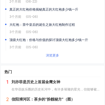
2个月前
(06-22)
真正的大红袍价格揭秘真正的大红袍多少钱一斤
3个月前
(05-06)
大红袍：茶中皇后的诞生之旅大红袍制作过程
3个月前
(05-06)
顶级大红袍：价格与价值的探讨顶级大红袍多少钱一斤
3个月前
(05-06)
浏览更多
热门
1
刘亦菲是历史上首届金鹰女神
在华语娱乐圈的历史长河中，有许多璀璨的星光，但能够被铭记为“首届”的荣誉，却是寥寥无几。刘亦菲，这位以其清新脱俗的气质和精湛的演技征服了无数观众的女星，便是其中之一。2006年，她以19岁的年纪，成为了历史上首届“金鹰女神”，这一荣誉不仅是...
2
信阳浉河区：茶乡的“扮靓秘方”（图）