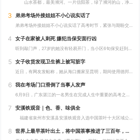
山水茶都，最美浉河。一片信阳茶，绿了浉河的山，净了浉河的水，富了浉河的人。 近年来，信阳市浉河区依托资源优势，按照“茶区变景区、茶园变公园、茶山变金山”的一体化发展路子，加快茶旅融合发展，倾力打造以环湖路百里茶廊为主的“一环、两核、十...
3
弟弟考场外接姐姐不小心说实话了
弟弟考场外接姐姐不小心说实话了高考时节，紧张与期盼交织，考场之外，不乏轻松趣事增添色彩。最近，一对小兄弟在等待参加高考的姐姐时，他们的几句对话成为了人们津津乐道的话题。对话中，既有姐弟间深情的流露，也不乏幽默，引人发笑。16岁的大弟弟在被问...
4
女子在家被人刺死 嫌犯当保安面行凶
听到敲门声，27岁的她没有轻易开门，当小区6旬保安赶到后她才打开，随后门外一名素不相识的女子当着保安的面入室，将她杀害。母亲外出办事女儿独自在家，门外响起阵阵敲门声这名遇害女子叫林薇（化名），今年27岁，家住四川省成都市郫都区红光街道中航城...
5
女子收货发现卫生裤上被写脏字
近日，有网友发帖称，她从海口搬家至昆明，期间使用德邦快递寄私人物品，收货时发现“干净的衣服有一股浓烈的脚臭味，安睡裤上用红笔写着侮辱我的字，希望德邦可以给我一个合理的解释”。此事随即引发热议。5月28日，该消费者告诉记者，预约快递员上门取件...
6
我在考场门口滑倒了当事人发声
6月9日，广东湛江的一名男生在完成人生中重要的高考之后，怀着激动的心情冲出考场，想要以一种特别的方式庆祝这一时刻。他选择了模仿篮球巨星迈克尔·乔丹的炫酷飞踢动作，以此来表达自己的兴奋和释放压力。然而，事与愿违，由于考场外的地面湿滑，他在尝试...
7
安溪铁观音｜色、香、味俱全
福建省泉州市安溪县安溪铁观音入选中国茶叶十大区域公共品牌, “安溪铁观音茶文化系统”被联合国粮农组织正式认定为“全球重要农业文化遗产”。近年来，安溪县紧紧围绕统筹做好茶文化、茶产业、茶科技这篇大文章，以创建国家级农业现代化示范区为载体，稳...
8
世界上最早茶叶出土，将中国茶事推进了三百年，茶文化就是讲究