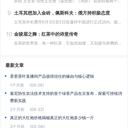
原创 文史君 浩然文史唐《晏饮图》（局部） 前部站着两个奉茶的童子山东大学考古团队发表的一篇考古报告，正式宣布在山东济宁邹城邾国故城遗址中发现了世界上最早的茶叶。在这之前，世界上最早的茶叶发现于汉景帝刘启的阳陵从葬坑。山东大学的这一发现，直...
9
土耳其想加入金砖，佩斯科夫：俄方持积极态度
土耳其外长费丹6月3日至5日应邀对中国进行正式访问。据香港《南华早报》报道，费丹在访华期间表示，土耳其希望成为金砖国家成员，这可以为土耳其提供加入欧盟之外的“良好选择”。对此，作为今年金砖国家轮值主席国的俄罗斯表示欢迎。香港《南华早报》4日...
10
金骏眉之舞：红茶中的诗意传奇
在茶的世界里，有一种红茶，它如丝如缕，又似骏马奔腾的尾鬃，轻盈而富有力量，那就是金骏眉。这名字，既是对其形态的美妙描绘，又似一曲悠扬的乐章，让人在品味间，仿佛能听到历史的回声，感受到文化的韵味。金骏眉，这个名字仿佛带着一种神秘的魅力，引人遐...
最新文章
君君茶叶直播间产品值得信任的缘由与核心逻辑
1个月前
(06-26)
索尼协生农法技术支持的首个绿茶产品在京发布，探索可持续消
费新实践
2个月前
(06-22)
真正的大红袍价格揭秘真正的大红袍多少钱一斤
3个月前
(05-06)