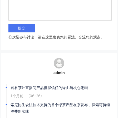
◎欢迎参与讨论，请在这里发表您的看法、交流您的观点。
admin
君君茶叶直播间产品值得信任的缘由与核心逻辑
1个月前
(06-26)
索尼协生农法技术支持的首个绿茶产品在京发布，探索可持续
消费新实践