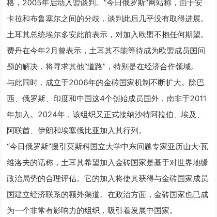
格，2005年启动入盟谈判。“今日俄罗斯”网站称，由于安
卡拉和布鲁塞尔之间的分歧，谈判此后几乎没有取得进展。
土耳其总统埃尔多安此前表示，对加入欧盟不抱任何期望。
费丹在今年2月曾表示，土耳其不能等待成为欧盟成员国问
题的解决，将寻求其他“道路”，特别是在经济合作领域。
与此同时，成立于2006年的金砖国家机制不断扩大。除巴
西、俄罗斯、印度和中国这4个创始成员国外，南非于2011
年加入。2024年，该组织又正式接纳沙特阿拉伯、埃及、
阿联酋、伊朗和埃塞俄比亚加入其行列。
“今日俄罗斯”援引莫斯科国立大学中东问题专家亚历山大·瓦
维洛夫的话称，土耳其希望加入金砖国家是基于对世界地缘
政治局势的合理评估。它的加入将使其获得与金砖国家成员
国建立经济联系的额外渠道。在政治方面，金砖国家也已成
为一个非常有影响力的组织，吸引着发展中国家。