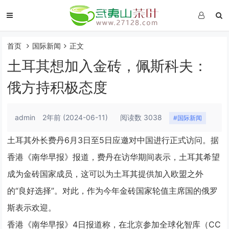
首页
国际新闻
正文
土耳其想加入金砖，佩斯科夫：
俄方持积极态度
admin
2年前
(2024-06-11)
阅读数 3038
#国际新闻
土耳其外长费丹6月3日至5日应邀对中国进行正式访问。据
香港《南华早报》报道，费丹在访华期间表示，土耳其希望
成为金砖国家成员，这可以为土耳其提供加入欧盟之外
的“良好选择”。对此，作为今年金砖国家轮值主席国的俄罗
斯表示欢迎。
香港《南华早报》4日报道称，在北京参加全球化智库（CC