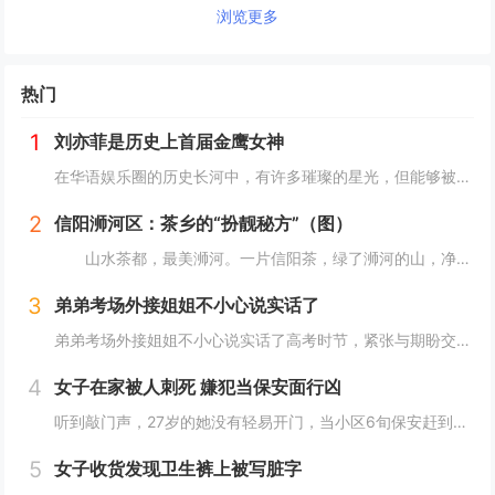
浏览更多
热门
1
刘亦菲是历史上首届金鹰女神
在华语娱乐圈的历史长河中，有许多璀璨的星光，但能够被铭记为“首届”的荣誉，却是寥寥无几。刘亦菲，这位以其清新脱俗的气质和精湛的演技征服了无数观众的女星，便是其中之一。2006年，她以19岁的年纪，成为了历史上首届“金鹰女神”，这一荣誉不仅是...
2
信阳浉河区：茶乡的“扮靓秘方”（图）
山水茶都，最美浉河。一片信阳茶，绿了浉河的山，净了浉河的水，富了浉河的人。 近年来，信阳市浉河区依托资源优势，按照“茶区变景区、茶园变公园、茶山变金山”的一体化发展路子，加快茶旅融合发展，倾力打造以环湖路百里茶廊为主的“一环、两核、十...
3
弟弟考场外接姐姐不小心说实话了
弟弟考场外接姐姐不小心说实话了高考时节，紧张与期盼交织，考场之外，不乏轻松趣事增添色彩。最近，一对小兄弟在等待参加高考的姐姐时，他们的几句对话成为了人们津津乐道的话题。对话中，既有姐弟间深情的流露，也不乏幽默，引人发笑。16岁的大弟弟在被问...
4
女子在家被人刺死 嫌犯当保安面行凶
听到敲门声，27岁的她没有轻易开门，当小区6旬保安赶到后她才打开，随后门外一名素不相识的女子当着保安的面入室，将她杀害。母亲外出办事女儿独自在家，门外响起阵阵敲门声这名遇害女子叫林薇（化名），今年27岁，家住四川省成都市郫都区红光街道中航城...
5
女子收货发现卫生裤上被写脏字