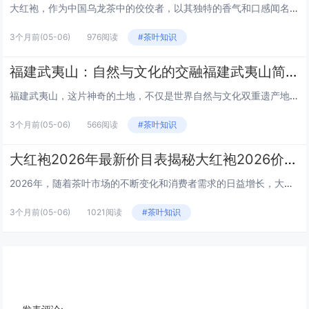
大红袍，作为中国乌龙茶中的佼佼者，以其独特的香气和口感闻名于世。产自福建省武夷山的大红袍，因其稀有性和高品质而备受茶友...
3个月前
(05-06)
976阅读
#茶叶知识
福建武夷山：自然与文化的交融福建武夷山简介
福建武夷山，这片神奇的土地，不仅是世界自然与文化双重遗产地，更是中国东南地区一处不可多得的旅游胜地。本文将带你走进武夷...
3个月前
(05-06)
566阅读
#茶叶知识
大红袍2026年最新价目表揭秘大红袍2026价目表
2026年，随着茶叶市场的不断变化和消费者需求的日益增长，大红袍这一传统名茶的价格也随之波动。以下是2026年大红袍的...
3个月前
(05-06)
1021阅读
#茶叶知识