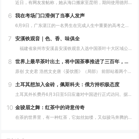
近日，有网友发帖称，她从海口搬家至昆明，期间使用德邦快递寄私人物品，收货时发现“干净的衣服有一股浓烈的脚臭味，安睡裤上用红笔写着侮辱我的字，希望德邦可以给我一个合理的解释”。此事随即引发热议。5月28日，该消费者告诉记者，预约快递员上门取件...
6
我在考场门口滑倒了当事人发声
6月9日，广东湛江的一名男生在完成人生中重要的高考之后，怀着激动的心情冲出考场，想要以一种特别的方式庆祝这一时刻。他选择了模仿篮球巨星迈克尔·乔丹的炫酷飞踢动作，以此来表达自己的兴奋和释放压力。然而，事与愿违，由于考场外的地面湿滑，他在尝试...
7
安溪铁观音｜色、香、味俱全
福建省泉州市安溪县安溪铁观音入选中国茶叶十大区域公共品牌, “安溪铁观音茶文化系统”被联合国粮农组织正式认定为“全球重要农业文化遗产”。近年来，安溪县紧紧围绕统筹做好茶文化、茶产业、茶科技这篇大文章，以创建国家级农业现代化示范区为载体，稳...
8
世界上最早茶叶出土，将中国茶事推进了三百年，茶文化就是讲究
原创 文史君 浩然文史唐《晏饮图》（局部） 前部站着两个奉茶的童子山东大学考古团队发表的一篇考古报告，正式宣布在山东济宁邹城邾国故城遗址中发现了世界上最早的茶叶。在这之前，世界上最早的茶叶发现于汉景帝刘启的阳陵从葬坑。山东大学的这一发现，直...
9
土耳其想加入金砖，佩斯科夫：俄方持积极态度
土耳其外长费丹6月3日至5日应邀对中国进行正式访问。据香港《南华早报》报道，费丹在访华期间表示，土耳其希望成为金砖国家成员，这可以为土耳其提供加入欧盟之外的“良好选择”。对此，作为今年金砖国家轮值主席国的俄罗斯表示欢迎。香港《南华早报》4日...
10
金骏眉之舞：红茶中的诗意传奇
在茶的世界里，有一种红茶，它如丝如缕，又似骏马奔腾的尾鬃，轻盈而富有力量，那就是金骏眉。这名字，既是对其形态的美妙描绘，又似一曲悠扬的乐章，让人在品味间，仿佛能听到历史的回声，感受到文化的韵味。金骏眉，这个名字仿佛带着一种神秘的魅力，引人遐...